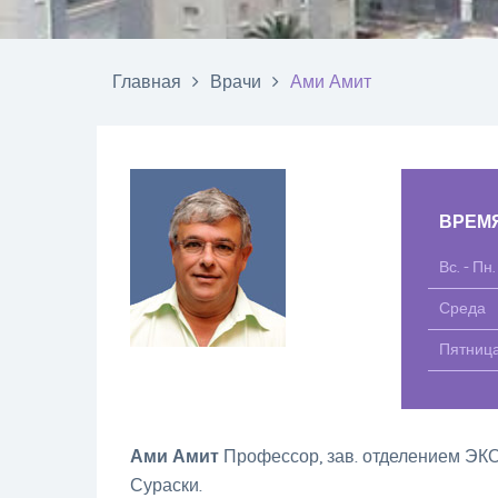
Главная
Врачи
Ами Амит
ВРЕМ
Вс. - Пн.
Среда
Пятниц
Ами Амит
Профессор, зав. отделением ЭКО
Сураски.